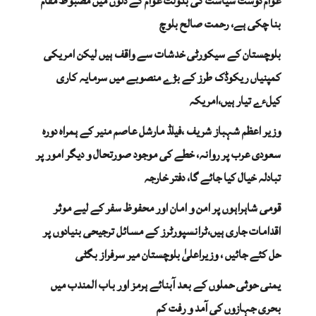
عوام دوست سیاست کی بدولت عوام کے دلوں میں مضبوط مقام
بنا چکی ہے، رحمت صالح بلوچ
بلوچستان کے سیکورٹی خدشات سے واقف ہیں لیکن امریکی
کمپنیاں ریکوڈک طرز کے بڑے منصوبے میں سرمایہ کاری
کیلءے تیار ہیں،امریکہ
وزیر اعظم شہباز شریف ،فیلڈ مارشل عاصم منیر کے ہمراہ دورہ
سعودی عرب پر روانہ، خطے کی موجود صورتحال و دیگر امور پر
تبادلہ خیال کیا جائے گا، دفتر خارجہ
قومی شاہراہوں پر امن و امان اور محفوظ سفر کے لیے موثر
اقدامات جاری ہیں،ٹرانسپورٹرز کے مسائل ترجیحی بنیادوں پر
حل کئے جائیں ، وزیراعلیٰ بلوچستان میر سرفراز بگٹی
یمنی حوثی حملوں کے بعد آبنائے ہرمز اور باب المندب میں
بحری جہازوں کی آمد و رفت کم