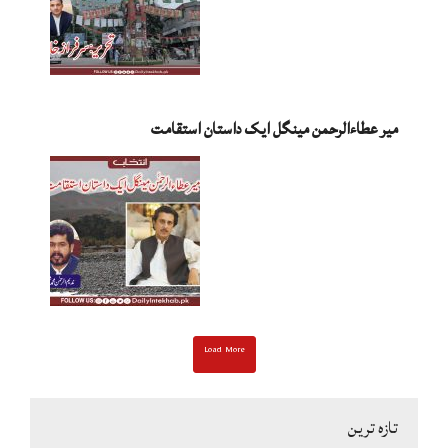
میر عطاءالرحمن مینگل ایک داستان استقامت
Load More
تازہ ترین