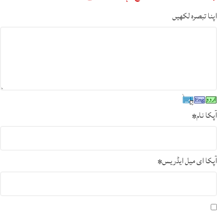
اپنا تبصرہ لکھیں
آپکا نام
*
آپکا ای میل ایڈریس
*