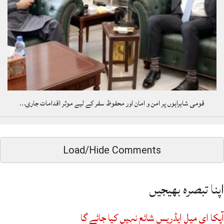
قومی شاہراہوں پر امن و امان اور محفوظ سفر کے لیے موثر اقدامات جاری…
Load/Hide Comments
اپنا تبصرہ بھیجیں
آپکا ای میل ایڈریس شائع نہیں کیا جائے گا