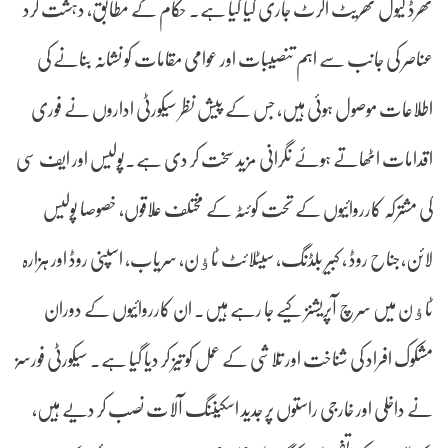
تھرڈ لیول تھریٹ الرٹ جاری کیا گیا ہے۔ حکام کے مطابق، دہشت گرد
عناصر کی جانب سے اہم تنصیبات اور عوامی مقامات کو نشانہ بنانے کی
اطلاعات موصول ہوئی ہیں، جس کے پیش نظر سیکورٹی اداروں نے فوری
اقدامات اٹھاتے ہوئے نگرانی مزید سخت کر دی ہے۔پولیس اور ایف سی
کی مشترکہ کارروائیوں کے تحت کوئٹہ کے مختلف علاقوں، خصوصا پولیس
لائن،جناح روڈ ، کبیر بلڈنگ، سیٹلائٹ ٹاﺅن، سریاب، اسپنی روڈ اور ہزارہ
ٹاﺅن میں سرچ آپریشنز کیے جا رہے ہیں۔ ان کارروائیوں کے دوران
مشکوک افراد کی شناخت اور تلاشی کے عمل کو تیز کر دیا گیا ہے۔ سیکورٹی فورسز
نے داخلی اور خارجی راستوں پر جدید اسکیننگ آلات نصب کر دیے ہیں،