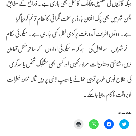
جبکہ گاڑیوں کی تفصیلی چیکنگ کا عمل بھی جاری ہے۔ ذرائع کے مطابق،
چمن شہر میں بھی پاک افغان بارڈر پر سخت نگرانی کا نظام قائم کردیا گیا
ہے۔ دونوں اطراف آمدورفت پر کڑی نظر رکھی جا رہی ہے۔ سیکورٹی حکام
نے شہریوں سے اپیل کی ہے کہ وہ سیکورٹی اداروں کے ساتھ مکمل تعاون
کریں، شناختی دستاویزات ہمراہ رکھیں اور کسی بھی مشکوک شخص یا سرگرمی
کی اطلاع فوری طور پر قریبی تھانے یا ہیلپ لائن پر دیں تاکہ ممکنہ خطرات
کو بروقت ناکام بنایا جاسکے۔
Share this:
Click
Click
Click
Click
to
to
to
to
print
share
share
share
(Opens
on
on
on