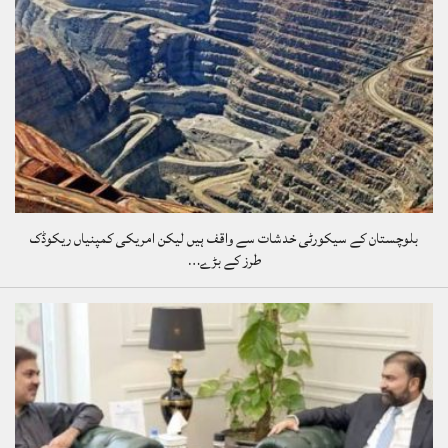
بلوچستان کے سیکورٹی خدشات سے واقف ہیں لیکن امریکی کمپنیاں ریکوڈک
طرز کے بڑے…