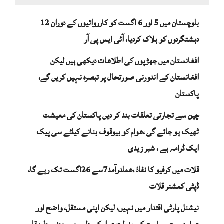
بلوچستان میں 5 اور 6 اگست کو کارروائیوں کے دوران 12
دہشتگردوں کو ہلاک کردیا، آئی ایس پی آر
افغانستان میں جھڑپوں کی اطلاعات دیکھی ہیں لیکن
افغانستان کے اندورنی صورتحال پر تبصرہ نہیں کریں گے،
پاکستان
چین سے تجارتی تعلقات بند کر دیں پاکستان کی معیشت
ٹھیک ہو جائے گی ،عوام کو بیوقوف بنانے کیلئے سی پیک
ایک ڈرامہ ہے ، شبر زیدی
قلات میں کرفیو کا نفاذ ،عملدرآمد7سے 26اگست تک رہے گا،
ڈپٹی کمشنر قلات
نیشنل پارٹی اقتدار میں نہیں، لیکن اپنی مستقل، واضح اور