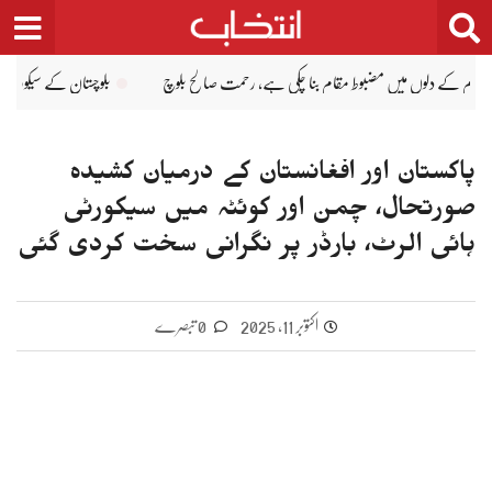
Ski
t
conten
سیکورٹی خدشات سے واقف ہیں لیکن امریکی کمپنیاں ریکوڈک طرز کے بڑے منصوبے میں سرمایہ 
پاکستان اور افغانستان کے درمیان کشیدہ
صورتحال، چمن اور کوئٹہ میں سیکورٹی
ہائی الرٹ، بارڈر پر نگرانی سخت کردی گئی
اکتوبر 11, 2025
0 تبصرے