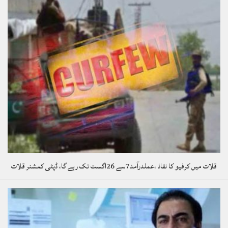
قلات میں کرفیو کا نفاذ ،عملدرآمد7سے 26اگست تک رہے گا، ڈپٹی کمشنر قلات