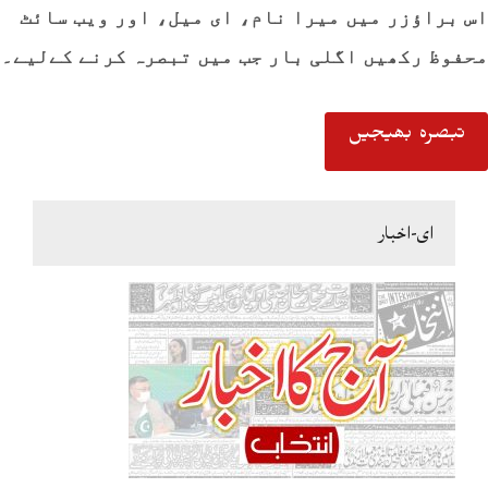
اس براؤزر میں میرا نام، ای میل، اور ویب سائٹ
محفوظ رکھیں اگلی بار جب میں تبصرہ کرنے کےلیے۔
ای-اخبار