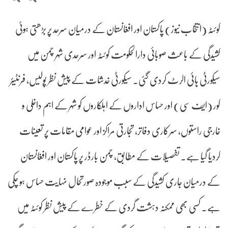
کوئٹہ (انتخاب نیوز) پاکستان اور افغانستان کے درمیان سرحد پر بڑھتی ہوئی
کشیدگی کے باعث صوبائی دارالحکومت کوئٹہ اور سرحدی شہر چمن میں
سیکورٹی ہائی الرٹ کردی گئی۔ سیکورٹی خدشات کے پیش نظر پولیس، فرنٹیئر
کور (ایف سی) اور حساس اداروں کے اہلکاروں کو شہر کے اہم داخلی و
خارجی راستوں، سرکاری دفاتر، تجارتی مراکز اور عوامی مقامات پر تعینات
کردیا گیا ہے۔ تفصیلات کے مطابق، چمن بارڈر پر پاکستان اور افغانستان
کے درمیان جاری کشیدگی کے سبب موجودہ صورتحال نہایت حساس ہو چکی
ہے۔ کسی بھی ممکنہ دہشت گردی کے خطرے کے پیش نظر کوئٹہ میں