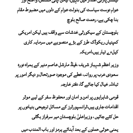
عوام دوست سیاست کی بدولت عوام کے دلوں میں مضبوط مقام
بنا چکی ہے، رحمت صالح بلوچ
بلوچستان کے سیکورٹی خدشات سے واقف ہیں لیکن امریکی
کمپنیاں ریکوڈک طرز کے بڑے منصوبے میں سرمایہ کاری
کیلءے تیار ہیں،امریکہ
وزیر اعظم شہباز شریف ،فیلڈ مارشل عاصم منیر کے ہمراہ دورہ
سعودی عرب پر روانہ، خطے کی موجود صورتحال و دیگر امور پر
تبادلہ خیال کیا جائے گا، دفتر خارجہ
قومی شاہراہوں پر امن و امان اور محفوظ سفر کے لیے موثر
اقدامات جاری ہیں،ٹرانسپورٹرز کے مسائل ترجیحی بنیادوں پر
حل کئے جائیں ، وزیراعلیٰ بلوچستان میر سرفراز بگٹی
یمنی حوثی حملوں کے بعد آبنائے ہرمز اور باب المندب میں