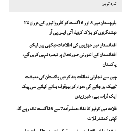
تازہ ترین
بلوچستان میں 5 اور 6 اگست کو کارروائیوں کے دوران 12
دہشتگردوں کو ہلاک کردیا، آئی ایس پی آر
افغانستان میں جھڑپوں کی اطلاعات دیکھی ہیں لیکن
افغانستان کے اندورنی صورتحال پر تبصرہ نہیں کریں گے،
پاکستان
چین سے تجارتی تعلقات بند کر دیں پاکستان کی معیشت
ٹھیک ہو جائے گی ،عوام کو بیوقوف بنانے کیلئے سی پیک
ایک ڈرامہ ہے ، شبر زیدی
قلات میں کرفیو کا نفاذ ،عملدرآمد7سے 26اگست تک رہے گا،
ڈپٹی کمشنر قلات
نیشنل پارٹی اقتدار میں نہیں، لیکن اپنی مستقل، واضح اور