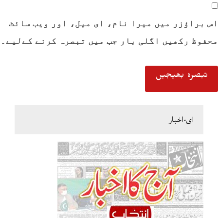
اس براؤزر میں میرا نام، ای میل، اور ویب سائٹ
محفوظ رکھیں اگلی بار جب میں تبصرہ کرنے کےلیے۔
ای-اخبار