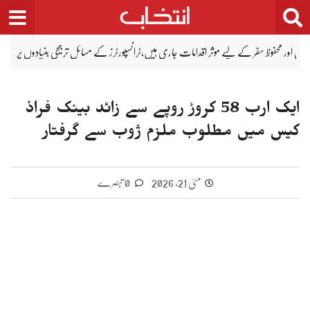
Ski
t
conten
یڈیا پر تھریٹ و سیکورٹی سے متعلق نوٹیفکیشن کی افواہیں صوبے کے امن کو سبوتاژ کرنے کی منظم س
ایک ارب 58 کروڑ روپے سے زائد بینک فراڈ
کیس میں مطلوب ملزم ژوب سے گرفتار
مئی 21, 2026
0 تبصرے