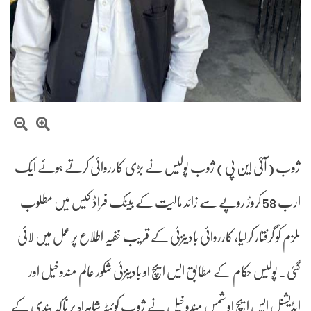
ژوب (آئی این پی) ژوب پولیس نے بڑی کارروائی کرتے ہوئے ایک
ارب 58 کروڑ روپے سے زائد مالیت کے بینک فراڈ کیس میں مطلوب
ملزم کو گرفتار کرلیا، کارروائی بادینزئی کے قریب خفیہ اطلاع پر عمل میں لائی
گئی۔ پولیس حکام کے مطابق ایس ایچ او بادینزئی شکور عالم مندوخیل اور
ایڈیشنل ایس ایچ او شمس مندوخیل نے ژوب کوئٹہ شاہراہ پر ناکہ بندی کے