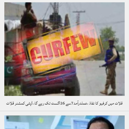
قلات میں کرفیو کا نفاذ ،عملدرآمد7سے 26اگست تک رہے گا، ڈپٹی کمشنر قلات