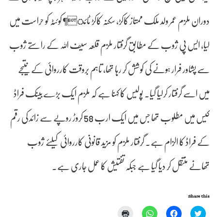
دوران ملزم عمر ولد ملک ممتاز کاکڑ، سکنہ کاکڑ ٹائ¶ کوئٹہ کو حراست میں
لیا، ایس پی ژوب کے مطابق گرفتار ملزم قلعہ سیف اللہ کے راستے ژوب
سے پشاور فرار ہونے کی کوشش کر رہا تھا، تاہم بروقت کارروائی کے نتیجے
میں اسے گرفتار کرلیا گیا۔ پولیس کا کہنا ہے کہ ملزم ایک بڑے بینک فراڈ
کیس میں مطلوب تھا جس میں ایک ارب 58 کروڑ روپے سے زائد کی رقم
کے فراڈ کا الزام ہے۔ گرفتار ملزم کو مزید قانونی کارروائی کیلئے ژوب
تھانے منتقل کر دیا گیا ہے جبکہ تفتیش کا عمل جاری ہے۔
Share this:
Click
Click
Click
Click