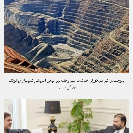
بلوچستان کے سیکورٹی خدشات سے واقف ہیں لیکن امریکی کمپنیاں ریکوڈک
طرز کے بڑے…