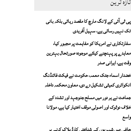
تازہ ترین
پی ٹی آئی کے لانگ مارچ کا مقصد رہائی بلکہ بانی
تک نہیں رسائی ہے، سہیل آفریدی
سفارتکاری نے امریکا کو مفاہمت پر مجبور کیا،
معاہدے پر پہنچنے کیلئے موجودہ صورتحال بہترین
وقت ہے، ایرانی صدر
خضدار اسماء جتک معمہ، حکومت نے فیکٹ فائنڈنگ
انکوائری کمیٹی تشکیل دے دی، معاون محکمہ داخلہ
جماعت نے ہر دور میں مسلح جدوجہد اور تشدد کے
خلاف دوٹوک اور اصولی موقف اختیار کیا ہے، مولانا
واسع
چاغی میں شہریوں کے شناختی کارڈ بلاک کرنے پر