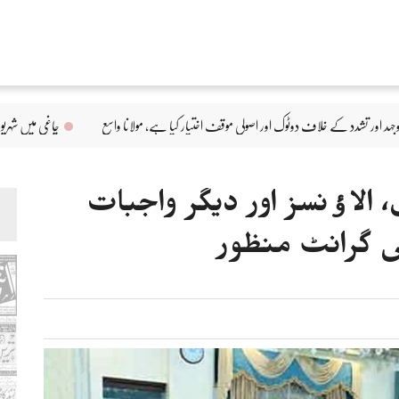
موقف اختیار کیا ہے، مولانا واسع
چاغی میں شہریوں کے شناختی کارڈ بلاک کرنے پر سابق صو
 الاﺅنسز اور دیگر واجبات