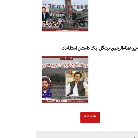
میر عطاءالرحمن مینگل ایک داستان استقامت
Load More