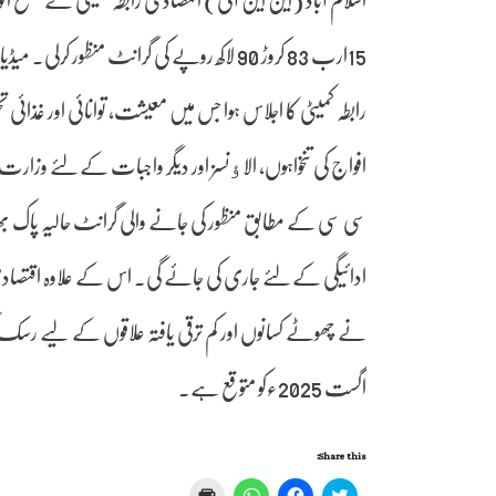
اسلام آباد (این این آئی) اقتصادی رابطہ کمیٹی نے مسلح اف
15ارب 83 کروڑ 90 لاکھ روپے کی گرانٹ منظور 
رابطہ کمیٹی کا اجلاس ہوا جس میں معیشت، توانائی اور غذ
سی سی کے مطابق منظور کی جانے والی گرانٹ حالیہ پاک
ادائیگی کےلئے جاری کی جائے گی۔ اس کے علاوہ اقتصاد
اگست 2025ءکو متوقع ہے۔
Share this:
Click
Click
Click
Click