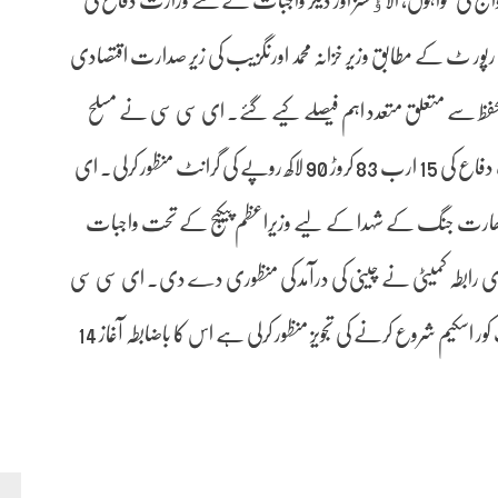
واج کی تنخواہوں، الاﺅنسز اور دیگر واجبات کےلئے وزارت دفاع کی
کرلی۔ میڈیا رپور ٹ کے مطابق وزیر خزانہ محمد اورنگزیب کی زیر صدارت اقتصادی
ائی تحفظ سے متعلق متعدد اہم فیصلے کیے گئے۔ ای سی سی نے مسلح
افواج کی تنخواہوں، الاﺅنسز اور دیگر واجبات کےلئے وزارت دفاع کی 15 ارب 83 کروڑ 90 لاکھ روپے کی گرانٹ منظور کرلی۔ ای
 بھارت جنگ کے شہدا کے لیے وزیراعظم پیکیج کے تحت واجبات
ی رابطہ کمیٹی نے چینی کی درآمد کی منظوری دے دی۔ ای سی سی
نے چھوٹے کسانوں اور کم ترقی یافتہ علاقوں کے لیے رسک کور اسکیم شروع کرنے کی تجویز منظور کرلی ہے اس کا باضابطہ آغاز 14